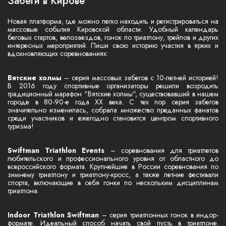
Забеги в Кирове
Новая платформа, где можно легко находить и регистрироваться на
массовые события Кировской области. Удобный календарь
беговых стартов, велозаездов, гонок по триатлону, трейлов и других
интересных мероприятий. Пиши свою историю участия в ярких и
вдохновляющих соревнованиях:
Вятские холмы
– серия массовых забегов с 10-летней историей!
В 2016 году спортивные организаторы решили возродить
традиционный марафон "Вятские холмы", существовавший в нашем
городе в 80-90-е года XX века. С тех пор серия забегов
значительно изменилась, собрала множество преданных фанатов
среди участников и ежегодно становится центром спортивного
туризма!
Swiftman Triathlon Events
– соревнования для триатлетов
любительского и профессионального уровня от областного до
всероссийского формата. Крупнейшие в России соревнования по
зимнему триатлону и триатлону-кросс, а также летние фестивали
спорта, включающие в себя гонки по нескольким дисциплинам
триатлона.
Indoor Triathlon Swiftman
– серия триатлонных гонок в индор-
формате. Идеальный способ начать свой пусть в триатлоне.